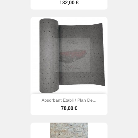
Prix
132,00 €
Absorbant Etabli / Plan De...
Prix
78,00 €