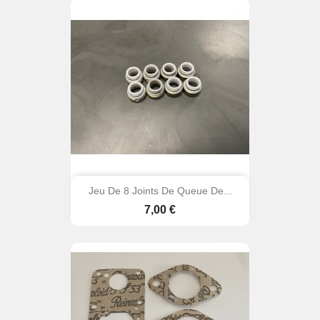
Jeu De 8 Joints De Queue De...
Prix
7,00 €