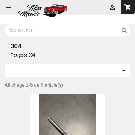
shopping_cart



304
Peugeot 304

Affichage 1-5 de 5 article(s)