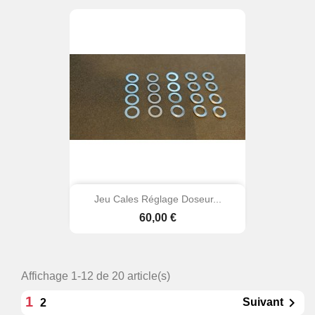
Jeu Cales Réglage Doseur...
Prix
60,00 €
Affichage 1-12 de 20 article(s)
1

Suivant
2