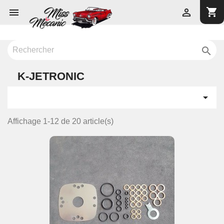
shopping_cart



K-JETRONIC

Affichage 1-12 de 20 article(s)