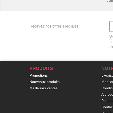
Aff
Recevez nos offres spéciales
Vo
po
d'
PRODUITS
NOTR
Promotions
Livrais
Nouveaux produits
Mentio
Meilleures ventes
Condit
A prop
Paieme
Contac