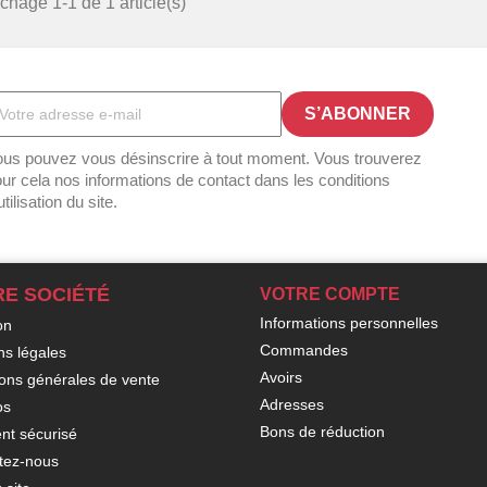
ichage 1-1 de 1 article(s)
us pouvez vous désinscrire à tout moment. Vous trouverez
ur cela nos informations de contact dans les conditions
utilisation du site.
E SOCIÉTÉ
VOTRE COMPTE
Informations personnelles
on
Commandes
ns légales
Avoirs
ions générales de vente
Adresses
os
Bons de réduction
nt sécurisé
tez-nous