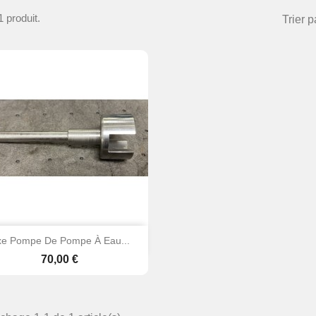
 1 produit.
Trier p

Aperçu rapide
xe Pompe De Pompe À Eau...
Prix
70,00 €