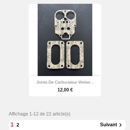
Joints De Carburateur Weber...
Prix
12,00 €
Affichage 1-12 de 22 article(s)
1

Suivant
2