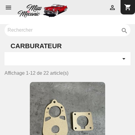
shopping_cart



CARBURATEUR

Affichage 1-12 de 22 article(s)