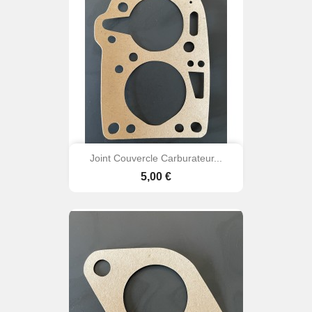
Joint Couvercle Carburateur...
Prix
5,00 €