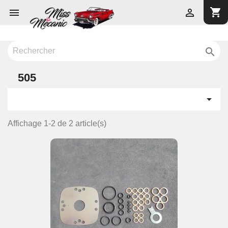
shopping_cart



505

Affichage 1-2 de 2 article(s)